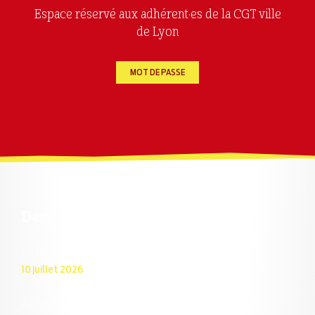
Espace réservé aux adhérent·es de la CGT ville
de Lyon
MOT DE PASSE
Dernières actualités
La liquidation du COS est En Marche !
10 juillet 2026
Alerte fortes chaleurs : la ville doit agir !