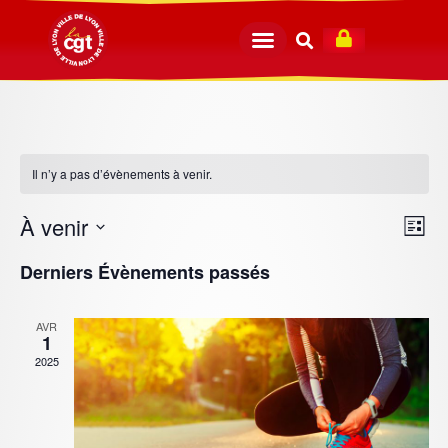
Il n’y a pas d’évènements à venir.
N
N
À venir
Liste
a
Sélectionnez
a
Derniers Évènements passés
une
v
v
date.
i
AVR
1
i
g
2025
g
a
t
a