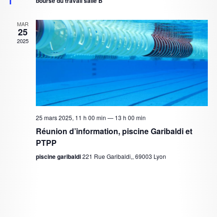
bourse du travail salle B
e
u
m
MAR
l
25
e
2025
t
n
t
a
t
i
25 mars 2025, 11 h 00 min
—
13 h 00 min
o
Réunion d’information, piscine Garibaldi et
PTPP
n
piscine garibaldi
221 Rue Garibaldi,, 69003 Lyon
s