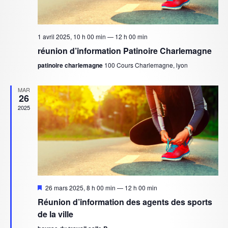
i
t
o
i
1 avril 2025, 10 h 00 min
—
12 h 00 min
n
réunion d’information Patinoire Charlemagne
o
d
patinoire charlemagne
100 Cours Charlemagne, lyon
n
e
MAR
v
p
26
u
2025
a
e
r
s
c
É
o
v
Mis
26 mars 2025, 8 h 00 min
—
12 h 00 min
è
en
n
Réunion d’information des agents des sports
avant
n
de la ville
s